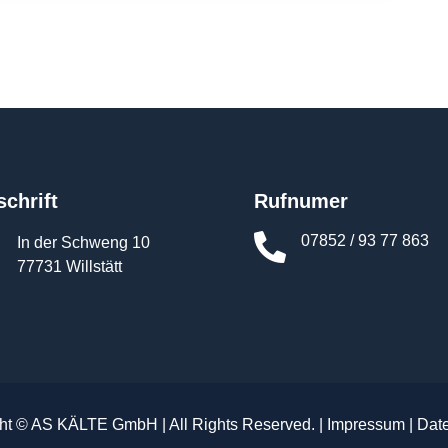
chrift
Rufnumer


07852 / 93 77 863
In der Schweng 10
77731 Willstätt
ht © AS KÄLTE GmbH | All Rights Reserved. |
Impressum
|
Dat