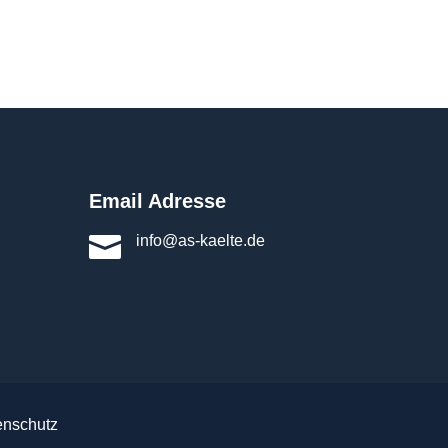
Email Adresse

info@as-kaelte.de
enschutz